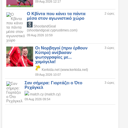
09 Aug 2026 12:17
Ο Κβίντα που κάνει τα πάντα
2 ώρες
μέσα στον αγωνιστικό χώρο
ShootandGoal
(shootandgoal.cyprustimes.com)
09 Aug 2026 10:59
Οι Νορβηγοί (πριν έρθουν
3 ώρες
Κύπρο) ανέβασαν
φωτογραφίες με...
χαμόγελα!
Kerkida.net (www.kerkida.net)
09 Aug 2026 10:07
Σαν σήμερα: Γιορτάζει ο Ότο
3 ώρες
Ρεχάγκελ
match.cy (match.cy)
09 Aug 2026 09:54