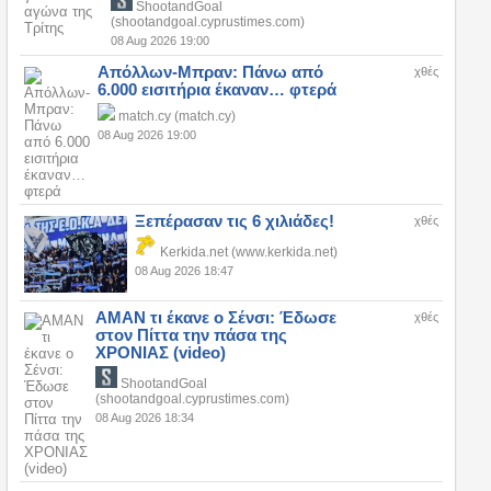
ShootandGoal
(shootandgoal.cyprustimes.com)
08 Aug 2026 19:00
Απόλλων-Μπραν: Πάνω από
χθές
6.000 εισιτήρια έκαναν… φτερά
match.cy (match.cy)
08 Aug 2026 19:00
Ξεπέρασαν τις 6 χιλιάδες!
χθές
Kerkida.net (www.kerkida.net)
08 Aug 2026 18:47
ΑΜΑΝ τι έκανε ο Σένσι: Έδωσε
χθές
στον Πίττα την πάσα της
ΧΡΟΝΙΑΣ (video)
ShootandGoal
(shootandgoal.cyprustimes.com)
08 Aug 2026 18:34