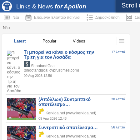
Scroll
Links & News
for Apollon
Νέα
Επόμενο/Τελευταίο παιχνίδι
Δημοσκόπηση
Στα
Νέα
Latest
Popular
Videos
Τι μπορεί να κάνει ο κόσμος την
17 λεπτά
Τρίτη για τον Λοσάδα
ShootandGoal
(shootandgoal.cyprustimes.com)
09 Aug 2026 12:56
(Απόλλων) Συντριπτικό
30 λεπτά
αποτέλεσμα…
Kerkida.net (www.kerkida.net)
09 Aug 2026 12:43
Συντριπτικό αποτέλεσμα…
56 λεπτά
Kerkida.net (www.kerkida.net)