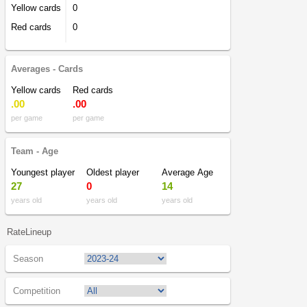
Yellow cards
0
Red cards
0
Averages - Cards
Yellow cards
Red cards
.00
.00
per game
per game
Team - Age
Youngest player
Oldest player
Average Age
27
0
14
years old
years old
years old
RateLineup
Season
Competition