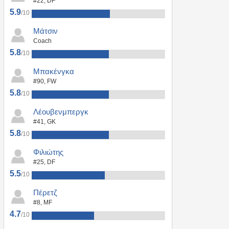
#22, DF
5.9
/10
Μάτσιν
Coach
5.8
/10
Μπακένγκα
#90, FW
5.8
/10
Λέουβενμπεργκ
#41, GK
5.8
/10
Φιλιώτης
#25, DF
5.5
/10
Πέρετζ
#8, MF
4.7
/10