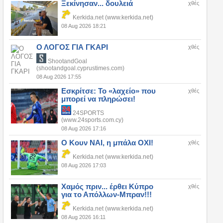
Ξεκίνησαν... δουλειά
χθές
Kerkida.net (www.kerkida.net)
08 Aug 2026 18:21
Ο ΛΟΓΟΣ ΓΙΑ ΓΚΑΡΙ
χθές
ShootandGoal
(shootandgoal.cyprustimes.com)
08 Aug 2026 17:55
Εσκρίτσε: Το «λαχείο» που
χθές
μπορεί να πληρώσει!
24SPORTS
(www.24sports.com.cy)
08 Aug 2026 17:16
Ο Κουν ΝΑΙ, η μπάλα ΟΧΙ!
χθές
Kerkida.net (www.kerkida.net)
08 Aug 2026 17:03
Χαμός πριν... έρθει Κύπρο
χθές
για το Απόλλων-Μπραν!!!
Kerkida.net (www.kerkida.net)
08 Aug 2026 16:11