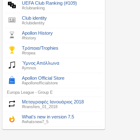
UEFA Club Ranking (#109)
#clubranking
Club identity
#clubidentity
Apollon History
#history
Τρόπαια/Trophies
#tropea
Ύμνος Απόλλωνα
#ymnos
Apollon Official Store
#apollonofficialstore
Europa League - Group E
Μεταγραφές Ιανουάριος 2018
#transfers_01_2018
What's new in version 7.5
#whatsnew7_5