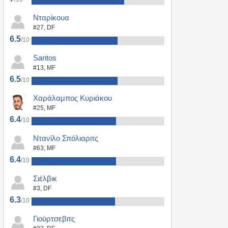
Νταρίκουα
#27, DF
6.5
/10
Santos
#13, MF
6.5
/10
Χαράλαμπος Κυριάκου
#25, MF
6.4
/10
Ντανίλο Σπόλιαριτς
#63, MF
6.4
/10
Σιέλβικ
#3, DF
6.3
/10
Γιούρτσεβιτς