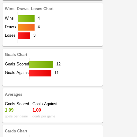
Wins, Draws, Loses Chart
Wins
4
Draws
4
Loses
3
Goals Chart
Goals Scored
12
Goals Against
11
Averages
Goals Scored
Goals Against
1.09
1.00
goals per game
goals per game
Cards Chart