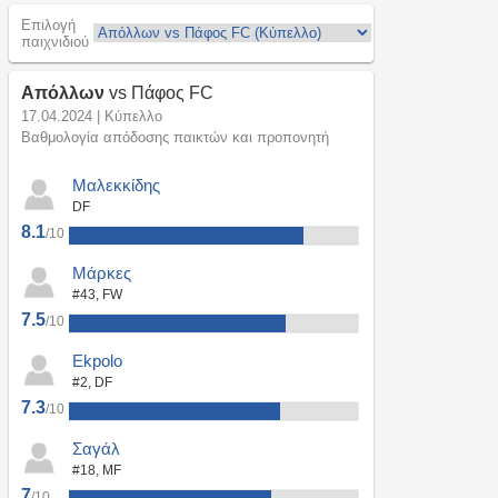
Επιλογή
παιχνιδιού
Απόλλων
vs Πάφος FC
17.04.2024 | Κύπελλο
Βαθμολογία απόδοσης παικτών και προπονητή
Μαλεκκίδης
DF
8.1
/10
Μάρκες
#43, FW
7.5
/10
Ekpolo
#2, DF
7.3
/10
Σαγάλ
#18, MF
7
/10