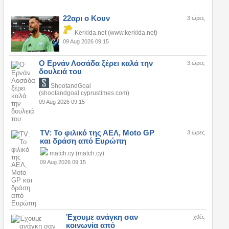
22αρι ο Κουν
3 ώρες
Kerkida.net (www.kerkida.net)
09 Aug 2026 09:15
Ο Ερνάν Λοσάδα ξέρει καλά την
3 ώρες
δουλειά του
ShootandGoal
(shootandgoal.cyprustimes.com)
09 Aug 2026 09:15
TV: Το φιλικό της ΑΕΛ, Moto GP
3 ώρες
και δράση από Ευρώπη
match.cy (match.cy)
09 Aug 2026 09:15
Έχουμε ανάγκη σαν
χθές
κοινωνία από