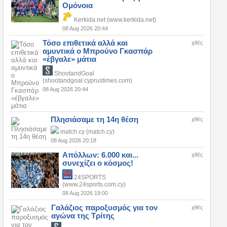
Ομόνοια
Kerkida.net (www.kerkida.net)
08 Aug 2026 20:44
Τόσο επιθετικά αλλά και
χθές
αμυντικά ο Μπρούνο Γκασπάρ
«έβγαλε» μάτια
ShootandGoal
(shootandgoal.cyprustimes.com)
08 Aug 2026 20:44
Πλησιάσαμε τη 14η θέση
χθές
match.cy (match.cy)
08 Aug 2026 20:18
Απόλλων: 6.000 και...
χθές
συνεχίζει ο κόσμος!
24SPORTS
(www.24sports.com.cy)
08 Aug 2026 19:00
Γαλάζιος παροξυσμός για τον
χθές
αγώνα της Τρίτης